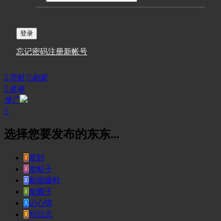
登录
忘记密码
注册新帐号

导航

刷新

菜单
推广

选择您要发布的东东...

签到

发帖子

新闻爆料

发圈子

记心情

写日志